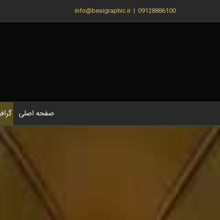
Ski
info@besigraphic.ir
|
09128886100
t
conten
صفحه اصلی
گراف