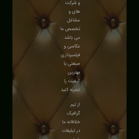
و شرکت
های و
مشاغل
تخصص ما
می باشد.
عکاسی و
فیلمبرداری
صنعتی با
بهترین
کیفیت را
تجربه کنید.
از تیم
گرافیک
خلاقانه ما
در تبلیغات