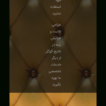
خود
استفاده
نمایید.
طراحی
سایت و
افزایش
رتبه در
نتایج گوگل
از دیگر
خدمات
تخصصی
ما بهره
بگیرید.