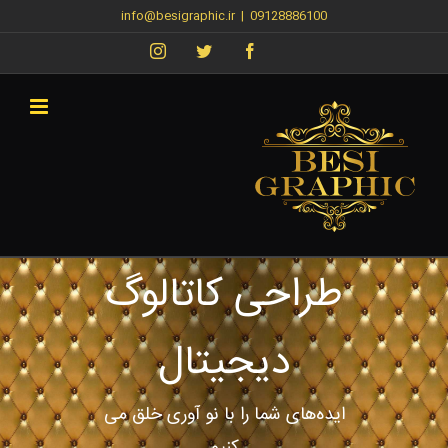
info@besigraphic.ir
|
09128886100
طراحی کاتالوگ
دیجیتال
ایده‌های شما را با نو آوری خلق می