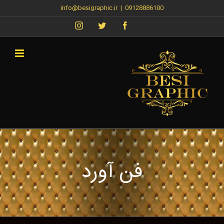
Ski
info@besigraphic.ir
|
09128886100
t
Instagram
Twitter
Facebook
conten
فن آورد